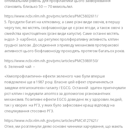
оптимальний рівень для профілактики цього захворювання
становить близько 50 — 70 мкмоль/мл.
https://www.ncbi.nlm.nih.gov/pmc/articles/PMC5802611/
5️. Продукти багаті на клітковину, а саме різні види овочів, в першу
чергу тих, які містять ізофлавоноїди це є різні ягоди, а також овочі з
сімейства христоцвітних (різні види капусти). Саме останні містять
індол- 3- карбінол, що регулює проліферативну активність клітин
грудної залози. Дослідження з приводу механізмів протиракової
активності цього біофлавоноїду проходять протягом багатьох років.
https://www.ncbi.nlm.nih.gov/pmc/articles/PMC5989150/
6️. Зелений чай –
«Хіміопрофілактичні» ефекти зеленого чаю були вперше
повідомлені ще в 1987 році. Власне цей ефект спричиняється
завдяки епігалокатехін галакту / EGCG. Останній здатен пригнічувати
ріст клітин і індукувати апоптоз за допомогою різноманітних
механізмів. Позитивні ефекти EGCG доведені як у здорових людей,
так і у хворих на РГЗ, у яких було зафіксовані кращі відповіді на
спецлікування стосовно РГЗ.
https://www.ncbi.nlm.nih.gov/pmc/articles/PMC4127621/
Отже, ми розглянули деякі основні чинники харчування, що мають