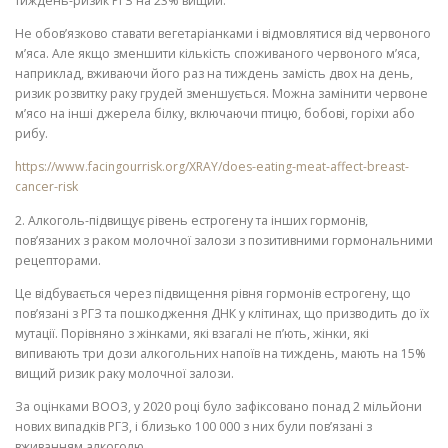
тиждень-ризик РГЗ на 23% вищий.
Не обов’язково ставати вегетаріанками і відмовлятися від червоного
м’яса. Але якщо зменшити кількість споживаного червоного м’яса,
наприклад, вживаючи його раз на тиждень замість двох на день,
ризик розвитку раку грудей зменшується. Можна замінити червоне
м’ясо на інші джерела білку, включаючи птицю, бобові, горіхи або
рибу.
https://www.facingourrisk.org/XRAY/does-eating-meat-affect-breast-
cancer-risk
2️. Алкоголь-підвищує рівень естрогену та інших гормонів,
пов’язаних з раком молочної залози з позитивними гормональними
рецепторами.
Це відбувається через підвищення рівня гормонів естрогену, що
пов’язані з РГЗ та пошкодження ДНК у клітинах, що призводить до їх
мутації. Порівняно з жінками, які взагалі не п’ють, жінки, які
випивають три дози алкогольних напоїв на тиждень, мають на 15%
вищий ризик раку молочної залози.
За оцінками ВООЗ, у 2020 році було зафіксовано понад 2 мільйони
нових випадків РГЗ, і близько 100 000 з них були пов’язані з
вживанням алкоголю.