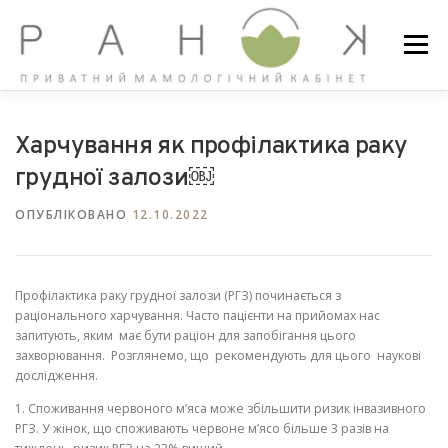
Перейти
до
Меню
вмісту
ГОЛОВНА
ПРО НАС
СТАТТІ
НОВИНИ
Харчування як профілактика раку
грудної залози￼
ОПУБЛІКОВАНО
12.10.2022
ГАЛЕРЕЯ
КОНТАКТИ
Профілактика раку грудної залози (РГЗ) починається з
раціонального харчування. Часто пацієнти на прийомах нас
запитують, яким має бути раціон для запобігання цього
захворювання. Розглянемо, що рекомендують для цього наукові
дослідження.
1️. Споживання червоного м’яса може збільшити ризик інвазивного
РГЗ. У жінок, що споживають червоне м’ясо більше 3 разів на