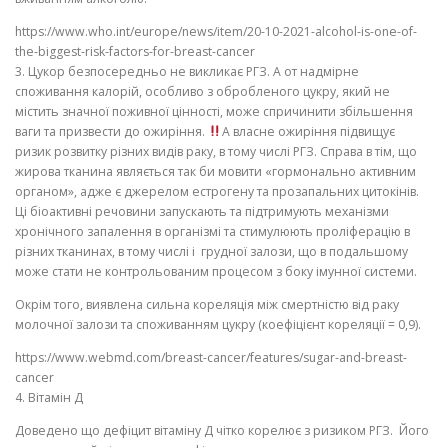
https://www.who.int/europe/news/item/20-10-2021-alcohol-is-one-of-
the-biggest-risk-factors-for-breast-cancer
3
. Цукор безпосередньо не викликає РГЗ. А от надмірне
споживання калорій, особливо з обробленого цукру, який не
містить значної поживної цінності, може спричинити збільшення
ваги та призвести до ожиріння.
А власне ожиріння підвищує
ризик розвитку різних видів раку, в тому числі РГЗ. Справа в тім, що
жирова тканина являється так би мовити «гормонально активним
органом», адже є джерелом естрогену та прозапальних цитокінів.
Ці біоактивні речовини запускають та підтримують механізми
хронічного запалення в організмі та стимулюють проліферацію в
різних тканинах, в тому числі і грудної залози, що в подальшому
може стати не контрольованим процесом з боку імунної системи.
Окрім того, виявлена сильна кореляція між смертністю від раку
молочної залози та споживанням цукру (коефіцієнт кореляції = 0,9).
https://www.webmd.com/breast-cancer/features/sugar-and-breast-
cancer
4️. Вітамін Д
Доведено що дефіцит вітаміну Д чітко корелює з ризиком РГЗ. Його