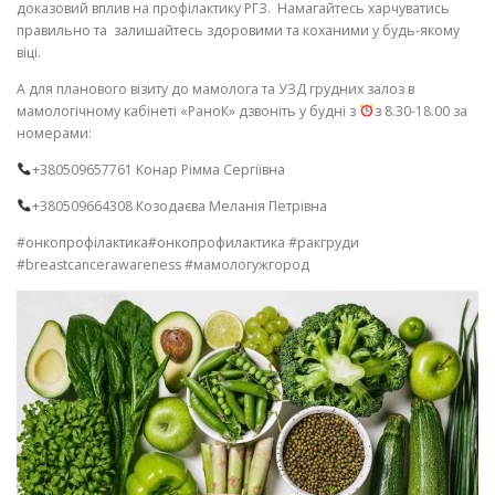
доказовий вплив на профілактику РГЗ. Намагайтесь харчуватись
правильно та залишайтесь здоровими та коханими у будь-якому
віці.
А для планового візиту до мамолога та УЗД грудних залоз в
мамологічному кабінеті «РаноК» дзвоніть у будні з
з 8.30-18.00 за
номерами:
+380509657761 Конар Рімма Сергіївна
+380509664308 Козодаєва Меланія Петрівна
#онкопрофілактика#онкопрофилактика #ракгруди
#breastcancerawareness #мамологужгород