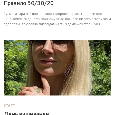
Правило 50/30/20
Тут мова зараз НЕ про правило «здорової тарілки», а трохи про
інше.Хочеться донести кожному з Вас, що коли Ви займаєтесь своїм
здоров’ям , то є певна відповідальність з декількох сторін:50%- …
СТАТТІ
День вишиванки