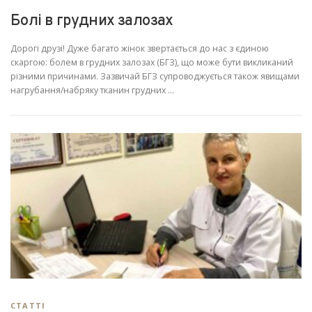
Болі в грудних залозах
Дорогі друзі! Дуже багато жінок звертається до нас з єдиною
скаргою: болем в грудних залозах (БГЗ), що може бути викликаний
різними причинами. Зазвичай БГЗ супроводжується також явищами
нагрубання/набряку тканин грудних …
СТАТТІ