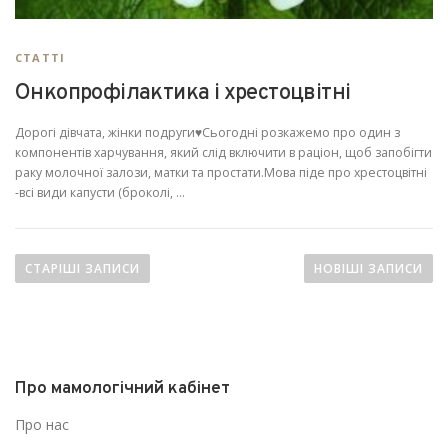
СТАТТІ
Онкопрофілактика і хрестоцвітні
Дорогі дівчата, жінки подруги♥️Сьогодні розкажемо про один з
компонентів харчування, який слід включити в раціон, щоб запобігти
раку молочної залози, матки та простати.Мова піде про хрестоцвітні
-всі види капусти (броколі, …
Н
а
СТАРІШІ ЗАПИСИ
НОВІШІ ЗАПИСИ
в
і
г
а
Про мамологічний кабінет
ц
і
Про нас