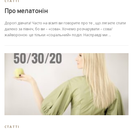
СТАТТІ
Про мелатонін
Дорогі дівчата! Часто на візиті ви говорите про те , що лягаєте спати
далеко за північ, бо ви – «сова». Хочемо розчарувати – сова/
жайворонок- це тільки «соціальний» поділ. Насправді ми …
СТАТТІ