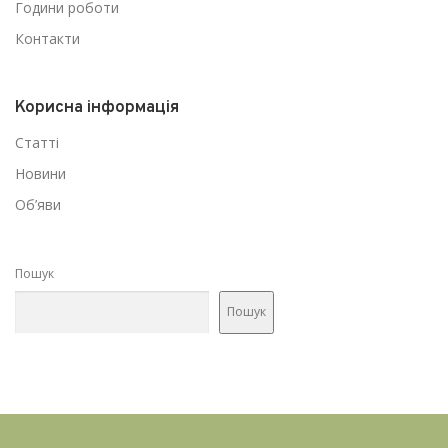
я
Години роботи
з
Контакти
а
з
а
Корисна інформація
п
Статті
и
Новини
с
Об’яви
а
м
и
Пошук
Пошук