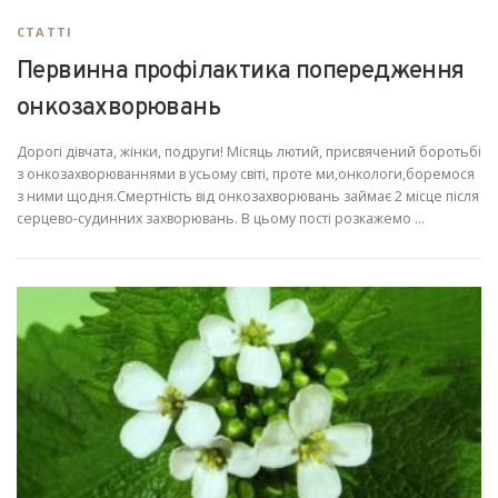
СТАТТІ
Первинна профілактика попередження
онкозахворювань
Дорогі дівчата, жінки, подруги! Місяць лютий, присвячений боротьбі
з онкозахворюваннями в усьому світі, проте ми,онкологи,боремося
з ними щодня.Смертність від онкозахворювань займає 2 місце після
серцево-судинних захворювань. В цьому пості розкажемо …